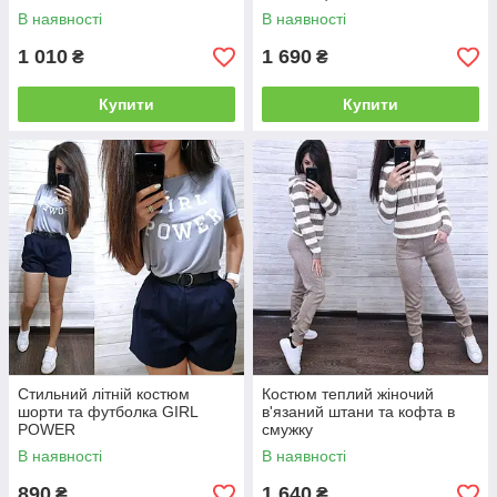
В наявності
В наявності
1 010
1 690
₴
₴
Купити
Купити
Стильний літній костюм
Костюм теплий жіночий
шорти та футболка GIRL
в'язаний штани та кофта в
POWER
смужку
В наявності
В наявності
890
1 640
₴
₴