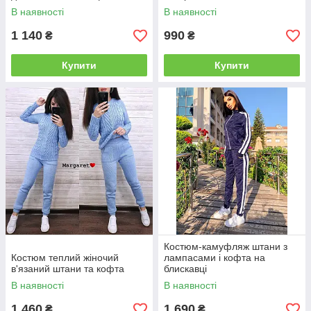
В наявності
В наявності
1 140
990
₴
₴
Купити
Купити
Костюм-камуфляж штани з
Костюм теплий жіночий
лампасами і кофта на
в'язаний штани та кофта
блискавці
В наявності
В наявності
1 460
1 690
₴
₴