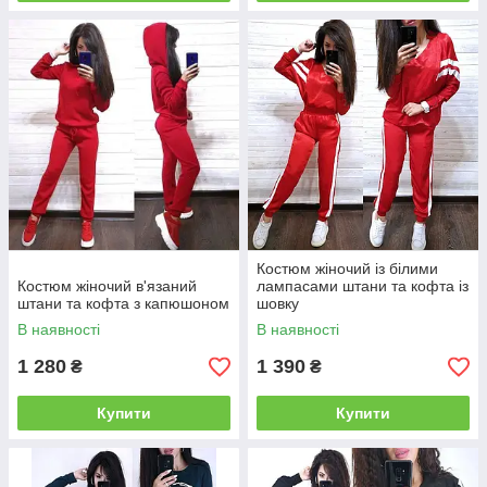
Костюм жіночий із білими
Костюм жіночий в'язаний
лампасами штани та кофта із
штани та кофта з капюшоном
шовку
В наявності
В наявності
1 280
1 390
₴
₴
Купити
Купити