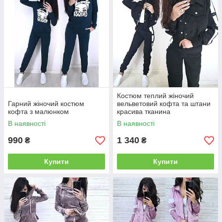
Костюм теплий жіночий
Гарний жіночий костюм
вельветовий кофта та штани
кофта з малюнком
красива тканина
В наявності
В наявності
990
1 340
₴
₴
Купити
Купити