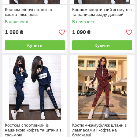
Костюм жіночі штани та
Костюм спортивний зі смугою
кофта miss boss
та написом ззаду довший
В наявності
В наявності
1 090
1 090
₴
₴
Купити
Купити
Костюм спортивний із
Костюм-камуфляж штани з
нашивкою кофта та штани з
лампасами і кофта на
тасьмою
блискавці