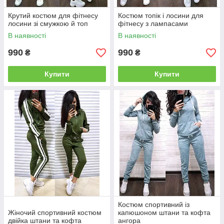
Крутий костюм для фітнесу
Костюм топік і лосини для
лосини зі смужкою й топ
фітнесу з лампасами
В наявності
В наявності
990
990
₴
₴
Купити
Купити
Костюм спортивний із
Жіночий спортивний костюм
капюшоном штани та кофта
двійка штани та кофта
ангора