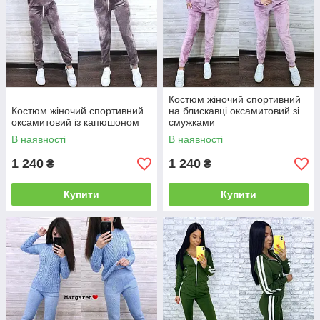
Костюм жіночий спортивний
Костюм жіночий спортивний
на блискавці оксамитовий зі
оксамитовий із капюшоном
смужками
В наявності
В наявності
1 240
1 240
₴
₴
Купити
Купити