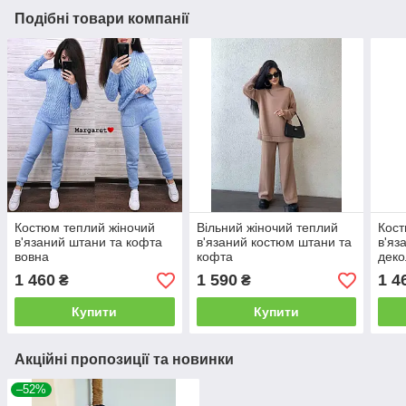
Подібні товари компанії
Костюм теплий жіночий
Вільний жіночий теплий
Кост
в'язаний штани та кофта
в'язаний костюм штани та
в'яз
вовна
кофта
деко
1 460
1 590
1 4
₴
₴
Купити
Купити
Акційні пропозиції та новинки
–52%