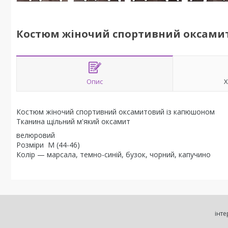
Костюм жіночий спортивний оксами
Опис
Х
Костюм жіночий спортивний оксамитовий із капюшоном
Тканина щільний м'який оксамит
велюровий
Розміри М (44-46)
Колір — марсала, темно-синій, бузок, чорний, капучино