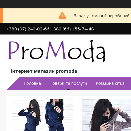
Зараз у компанії неробочий
+380 (97) 240-02-66
+380 (66) 155-74-48
інтернет магазин promoda
Головна
Товари та послуги
Розмірна сітка