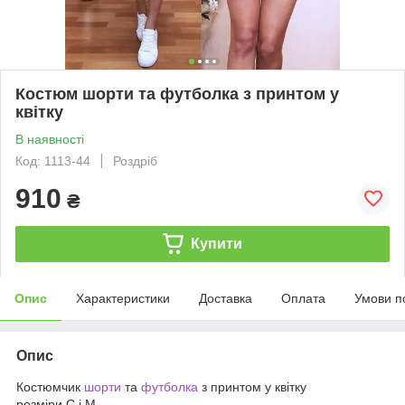
Костюм шорти та футболка з принтом у
квітку
В наявності
Код: 1113-44
Роздріб
910
₴
Купити
Опис
Характеристики
Доставка
Оплата
Умови п
Опис
Костюмчик
шорти
та
футболка
з принтом у квітку
розміри С і М