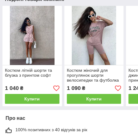
Костюм літній шорти та
Костюм жіночий для
Кост
блузка з принтом софт
прогулянок шорти
джин
велосипедки та футболка
при
California
1 040
1 090
1 2
₴
₴
Купити
Купити
Про нас
100% позитивних з 40 відгуків за рік