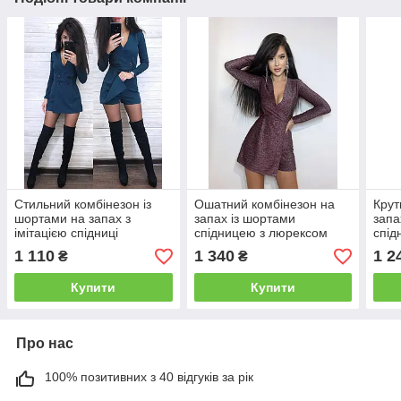
Стильний комбінезон із
Ошатний комбінезон на
Крут
шортами на запах з
запах із шортами
запа
імітацією спідниці
спідницею з люрексом
спід
зам
1 110
1 340
1 2
₴
₴
Купити
Купити
Про нас
100% позитивних з 40 відгуків за рік