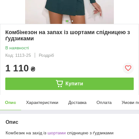
Комбінезон на запах із шортами спідницею з
ґудзиками
В наявності
Код: 1113-25
Роздріб
1 110
₴
Купити
Опис
Характеристики
Доставка
Оплата
Умови п
Опис
Комбезик на захід із
шортами
спідницею з ґудзиками