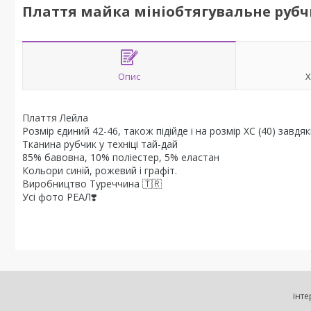
Плаття майка мініобтягувальне рубч
Опис
Х
Плаття Лейла
Розмір єдиний 42-46, також підійде і на розмір ХС (40) зав
Тканина рубчик у техніці тай-дай
85% бавовна, 10% поліестер, 5% еластан
Кольори синій, рожевий і графіт.
Виробництво Туреччина 🇹🇷
Усі фото РЕАЛ❣️