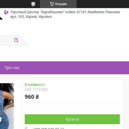
Кошик
Торговий Центр "Барабашово" індекс 61161 Академіка Павлова
вул. 165, Харків, Україна
Про нас
В наявності
Код:
1113-802
960 ₴
Купити