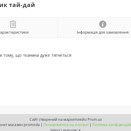
ик тай-дай
арактеристики
Інформація для замовлення
дяки тому, що тканина дуже тягнеться
Сайт створений на маркетплейсі
Prom.ua
інтернет магазин promoda |
Поскаржитися на контент
|
Політика конфіденцій
Select Language
▼