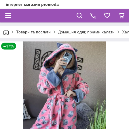
інтернет магазин promoda
Товари та послуги
Домашня одяг, піжами,халати
Хал
–47%