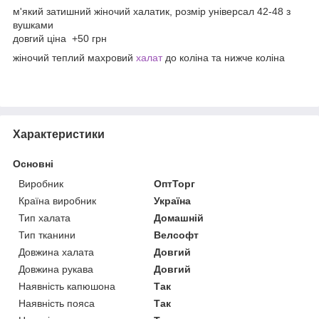
м'який затишний жіночий халатик, розмір універсал 42-48 з
вушками
довгий ціна +50 грн
жіночий теплий махровий
халат
до коліна та нижче коліна
Характеристики
Основні
Виробник
ОптТорг
Країна виробник
Україна
Тип халата
Домашній
Тип тканини
Велсофт
Довжина халата
Довгий
Довжина рукава
Довгий
Наявність капюшона
Так
Наявність пояса
Так