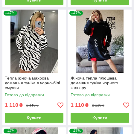
Купити
Купити
–47%
–47%
Тепла жіноча махрова
Жіноча тепла плюшева
домашня туніка в чорно-білі
домашня туніка чорного
смужки
кольору
Готово до відправки
Готово до відправки
1 110
1 110
₴
₴
2 110 ₴
2 110 ₴
Купити
Купити
–47%
–47%