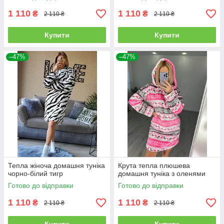
1 110
1 110
₴
₴
2 110 ₴
2 110 ₴
Купити
Купити
–47%
–47%
Тепла жіноча домашня туніка
Крута тепла плюшева
чорно-білий тигр
домашня туніка з оленями
Готово до відправки
Готово до відправки
1 110
1 110
₴
₴
2 110 ₴
2 110 ₴