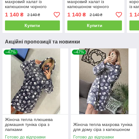
махровий халат із
махровий халат із
коро
капюшоном чорного
капюшоном чорного
із к
кольору
кольору з вухами панди
1 140
1 140
1 1
₴
₴
2 140 ₴
2 140 ₴
Купити
Купити
Акційні пропозиції та новинки
–47%
–47%
Жіноча тепла плюшева
домашня туніка сіра з
Жіноча тепла махрова туніка
лапками
для дому сіра з капюшоном
Готово до відправки
Готово до відправки