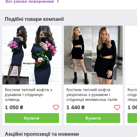
Всі умови повернення
Подібні товари компанії
Костюм теплий кофта з
Костюм теплий кофта
Кост
рукавом і спідниця-
укорочена з рукавом і
спід
олівець
спідниця мінівисока талія
люр
1 050
1 440
1 0
₴
₴
Купити
Купити
Акційні пропозиції та новинки