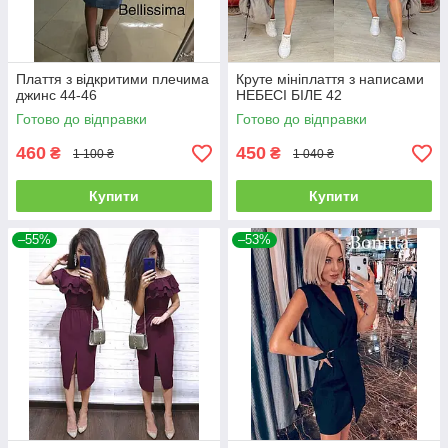
Плаття з відкритими плечима
Круте мініплаття з написами
джинс 44-46
НЕБЕСІ БІЛЕ 42
Готово до відправки
Готово до відправки
460
450
₴
₴
1 100 ₴
1 040 ₴
Купити
Купити
–55%
–53%