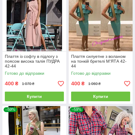
Плаття із софту в підлогу з
Плаття силуетне з воланом
поясом висока талія ПУДРА
на тонкій бретелі М'ЯТА 42-
42-44
44
Готово до відправки
Готово до відправки
400
400
₴
₴
1 070 ₴
1 060 ₴
Купити
Купити
–59%
–59%