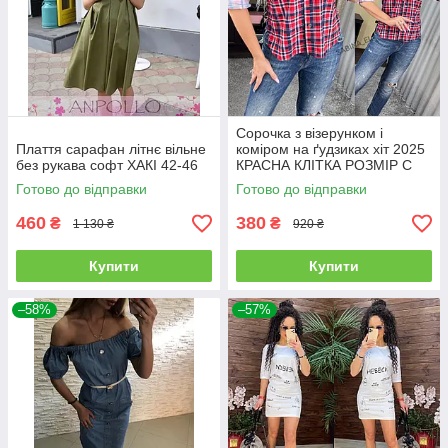
Сорочка з візерунком і
Плаття сарафан літнє вільне
коміром на ґудзиках хіт 2025
без рукава софт ХАКІ 42-46
КРАСНА КЛІТКА РОЗМІР С
Готово до відправки
Готово до відправки
460
380
₴
₴
1 130 ₴
920 ₴
Купити
Купити
–58%
–57%