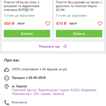
Плаття обтисле літнє з
Плаття без рукавів на запах з
рюшами та відкритими
декольте та поясом Чорне
плечима БОРДО М
42-44
Готово до відправки
Готово до відправки
450
470
₴
₴
990 ₴
990 ₴
Купити
Купити
Показати ще
Про нас
100% позитивних з 40 відгуків за рік
Працює з 02.06.2018
м. Харків
Торговий Центр "Барабашово" індекс 61161 Академіка
Павлова вул. 165, Харків, Україна
Контакти