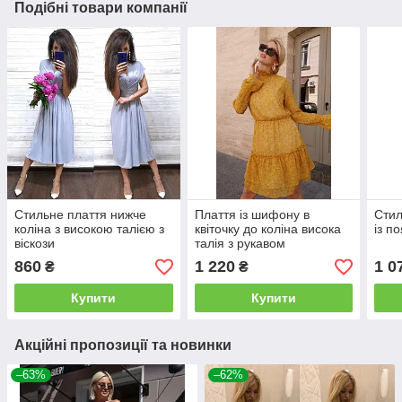
Подібні товари компанії
Стильне плаття нижче
Плаття із шифону в
Стил
коліна з високою талією з
квіточку до коліна висока
із п
віскози
талія з рукавом
860
1 220
1 0
₴
₴
Купити
Купити
Акційні пропозиції та новинки
–63%
–62%