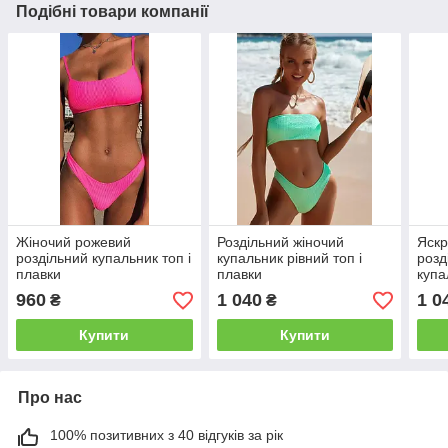
Подібні товари компанії
Жіночий рожевий
Роздільний жіночий
Яскр
роздільний купальник топ і
купальник рівний топ і
розд
плавки
плавки
купа
960
1 040
1 0
₴
₴
Купити
Купити
Про нас
100% позитивних з 40 відгуків за рік