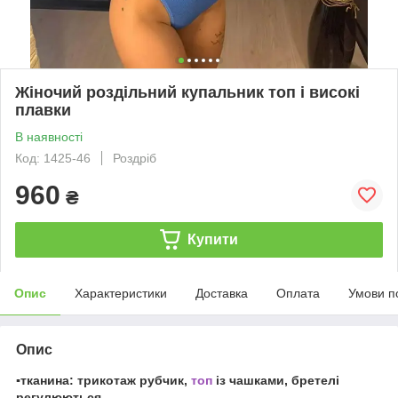
Жіночий роздільний купальник топ і високі
плавки
В наявності
Код: 1425-46
Роздріб
960
₴
Купити
Опис
Характеристики
Доставка
Оплата
Умови п
Опис
▪️тканина: трикотаж рубчик,
топ
із чашками, бретелі
регулюються