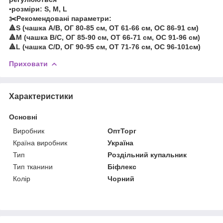
▪️розміри: S, M, L
✂️Рекомендовані параметри:
🔺S (чашка A/B, ОГ 80-85 см, ОТ 61-66 см, ОС 86-91 см)
🔺М (чашка B/C, ОГ 85-90 см, ОТ 66-71 см, ОС 91-96 см)
🔺L (чашка C/D, ОГ 90-95 см, ОТ 71-76 см, ОС 96-101см)
Приховати
Характеристики
Основні
Виробник
ОптТорг
Країна виробник
Україна
Тип
Роздільний купальник
Тип тканини
Біфлекс
Колір
Чорний