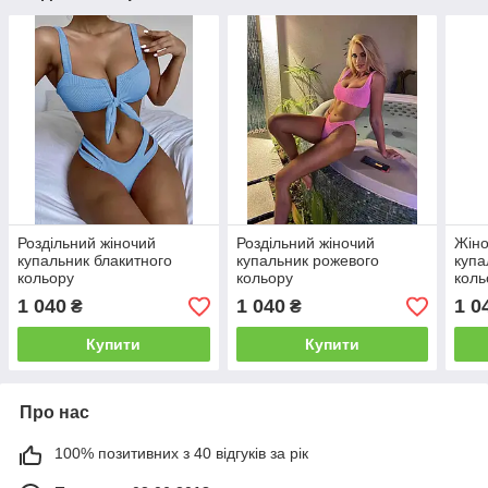
Роздільний жіночий
Роздільний жіночий
Жіно
купальник блакитного
купальник рожевого
купа
кольору
кольору
коль
вста
1 040
1 040
1 0
₴
₴
Купити
Купити
Про нас
100% позитивних з 40 відгуків за рік