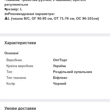
регулюються
◾️розмір: L
✂️Рекомендовані параметри:
🔺L (чашка B/C, ОГ 90-95 см, ОТ 71-76 см, ОС 96-101см)
Характеристики
Основні
Виробник
ОптТорг
Країна виробник
Україна
Тип
Роздільний купальник
Тип тканини
Біфлекс
Колір
Чорний
Умови доставки