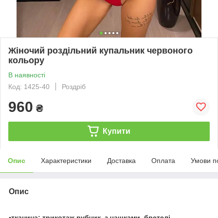
Жіночий роздільний купальник червоного
кольору
В наявності
Код: 1425-40
Роздріб
960
₴
Купити
Опис
Характеристики
Доставка
Оплата
Умови п
Опис
▪️тканина: трикотаж рубчик, з чашками, бретелі