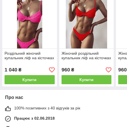
Роздільний жіночий
Жіночий роздільний
Жіно
купальник ліф на кісточках
купальник ліф на кісточках
купа
1 040
960
960
₴
₴
Купити
Купити
Про нас
100% позитивних з 40 відгуків за рік
Працює з 02.06.2018