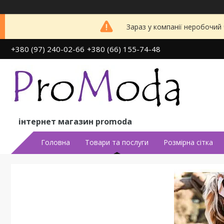
Зараз у компанії неробочий
+380 (97) 240-02-66
+380 (66) 155-74-48
інтернет магазин promoda
Головна
Товари та послуги
Розмірна сітка