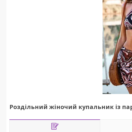
Роздільний жіночий купальник із па