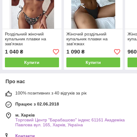
Роздільний жіночий
Жіночий роздільний
Жіно
купальник плавки на
купальник плавки на
купа
зав'язках
зав'язках
1 040
1 090
960
₴
₴
Купити
Купити
Про нас
100% позитивних з 40 відгуків за рік
Працює з 02.06.2018
м. Харків
Торговий Центр "Барабашово" індекс 61161 Академіка
Павлова вул. 165, Харків, Україна
Контакти