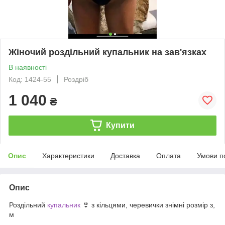
Жіночий роздільний купальник на зав'язках
В наявності
Код: 1424-55
Роздріб
1 040
₴
Купити
Опис
Характеристики
Доставка
Оплата
Умови п
Опис
Роздільний
купальник
👙 з кільцями, черевички знімні розмір з,
м