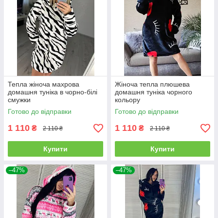
Тепла жіноча махрова
Жіноча тепла плюшева
домашня туніка в чорно-білі
домашня туніка чорного
смужки
кольору
Готово до відправки
Готово до відправки
1 110
1 110
₴
₴
2 110 ₴
2 110 ₴
Купити
Купити
–47%
–47%