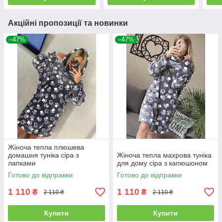
Акційні пропозиції та новинки
–47%
–47%
Жіноча тепла плюшева
домашня туніка сіра з
Жіноча тепла махрова туніка
лапками
для дому сіра з капюшоном
Готово до відправки
Готово до відправки
1 110
1 110
₴
₴
2 110 ₴
2 110 ₴
Купити
Купити