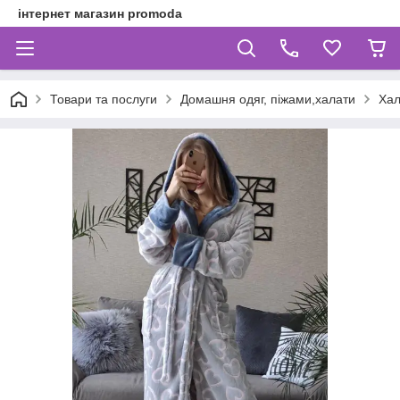
інтернет магазин promoda
Товари та послуги
Домашня одяг, піжами,халати
Хал