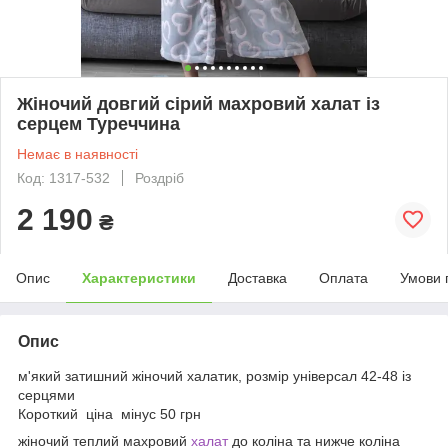
Жіночий довгий сірий махровий халат із
серцем Туреччина
Немає в наявності
Код: 1317-532
Роздріб
2 190
₴
Опис
Характеристики
Доставка
Оплата
Умови 
Опис
м'який затишний жіночий халатик, розмір універсал 42-48 із
серцями
Короткий ціна мінус 50 грн
жіночий теплий махровий
халат
до коліна та нижче коліна