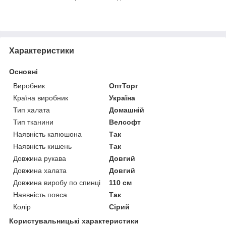
Характеристики
Основні
Виробник
ОптТорг
Країна виробник
Україна
Тип халата
Домашній
Тип тканини
Велсофт
Наявність капюшона
Так
Наявність кишень
Так
Довжина рукава
Довгий
Довжина халата
Довгий
Довжина виробу по спинці
110 см
Наявність пояса
Так
Колір
Сірий
Користувальницькі характеристики