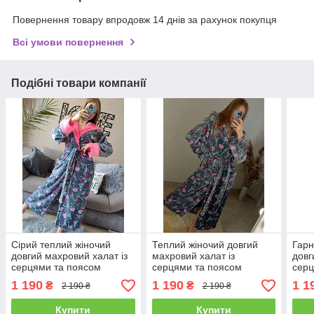
Повернення товару впродовж 14 днів за рахунок покупця
Всі умови повернення
Подібні товари компанії
Сірий теплий жіночий
Теплий жіночий довгий
Гарн
довгий махровий халат із
махровий халат із
довг
серцями та поясом
серцями та поясом
серц
Туреччина
Туреччина
1 190
1 190
1 1
₴
₴
2 190 ₴
2 190 ₴
Купити
Купити