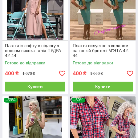
Плаття із софту в підлогу з
Плаття силуетне з воланом
поясом висока талія ПУДРА
на тонкій бретелі М'ЯТА 42-
42-44
44
Готово до відправки
Готово до відправки
400
400
₴
₴
1 070 ₴
1 060 ₴
Купити
Купити
–59%
–59%