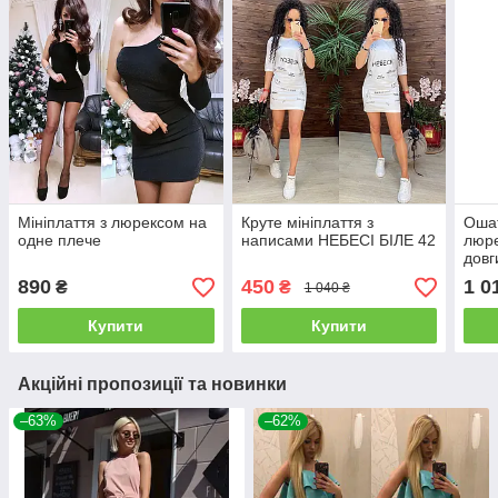
Мініплаття з люрексом на
Круте мініплаття з
Ошат
одне плече
написами НЕБЕСІ БІЛЕ 42
люре
довг
890
450
1 0
₴
₴
1 040 ₴
Купити
Купити
Акційні пропозиції та новинки
–63%
–62%