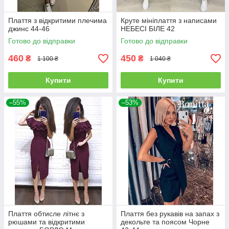
Плаття з відкритими плечима
Круте мініплаття з написами
джинс 44-46
НЕБЕСІ БІЛЕ 42
Готово до відправки
Готово до відправки
460
450
₴
₴
1 100 ₴
1 040 ₴
Купити
Купити
–55%
–53%
Плаття обтисле літнє з
Плаття без рукавів на запах з
рюшами та відкритими
декольте та поясом Чорне