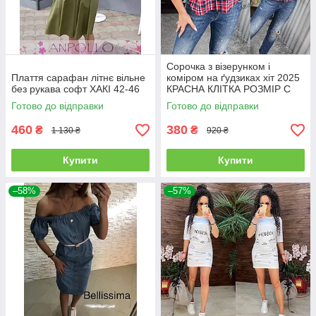
Сорочка з візерунком і
Плаття сарафан літнє вільне
коміром на ґудзиках хіт 2025
без рукава софт ХАКІ 42-46
КРАСНА КЛІТКА РОЗМІР С
Готово до відправки
Готово до відправки
460
380
₴
₴
1 130 ₴
920 ₴
Купити
Купити
–58%
–57%