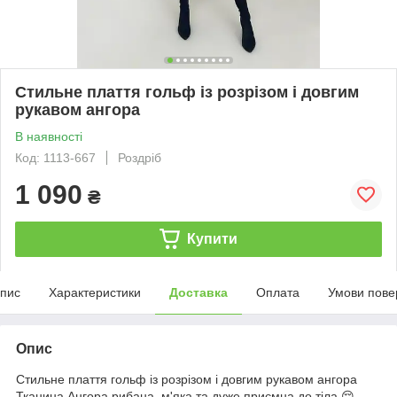
Стильне плаття гольф із розрізом і довгим
рукавом ангора
В наявності
Код: 1113-667
Роздріб
1 090
₴
Купити
пис
Характеристики
Доставка
Оплата
Умови пове
Опис
Стильне плаття гольф із розрізом і довгим рукавом ангора
Тканина Ангора рибана, м'яка та дуже приємна до тіла 😌