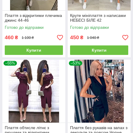
Плаття з відкритими плечима
Круте мініплаття з написами
джинс 44-46
НЕБЕСІ БІЛЕ 42
Готово до відправки
Готово до відправки
460
450
₴
₴
1 100 ₴
1 040 ₴
Купити
Купити
–55%
–53%
Плаття обтисле літнє з
Плаття без рукавів на запах з
рюшами та відкритими
декольте та поясом Чорне