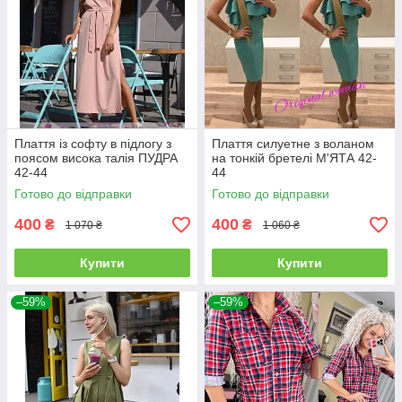
Плаття із софту в підлогу з
Плаття силуетне з воланом
поясом висока талія ПУДРА
на тонкій бретелі М'ЯТА 42-
42-44
44
Готово до відправки
Готово до відправки
400
400
₴
₴
1 070 ₴
1 060 ₴
Купити
Купити
–59%
–59%