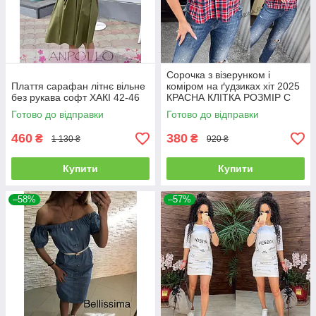
Сорочка з візерунком і
Плаття сарафан літнє вільне
коміром на ґудзиках хіт 2025
без рукава софт ХАКІ 42-46
КРАСНА КЛІТКА РОЗМІР С
Готово до відправки
Готово до відправки
460
380
₴
₴
1 130 ₴
920 ₴
Купити
Купити
–58%
–57%