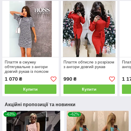
Плаття в смужку
Плаття обтисле з розрізом
Плат
обтягувальне з ангори
з ангори довгий рукав
анго
довгий рукав із поясом
1 070
990
1 1
₴
₴
Купити
Купити
Акційні пропозиції та новинки
–63%
–62%