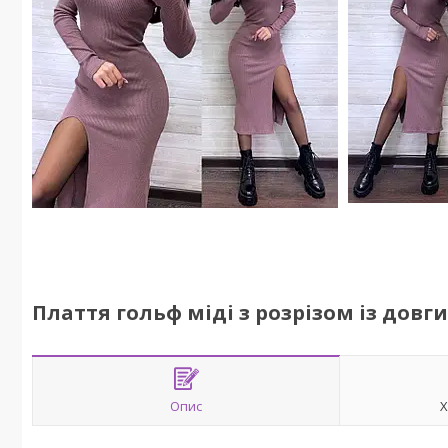
Плаття гольф міді з розрізом із дов
Опис
Х