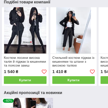
Подібні товари компанії
Костюм лосини висока
Стильний костюм піджак із
Кос
талія й піджак із кишенями
кишенями та штани з
висо
та поясом замш
високою талією
кише
1 540
1 410
1 5
₴
₴
Купити
Купити
Акційні пропозиції та новинки
–60%