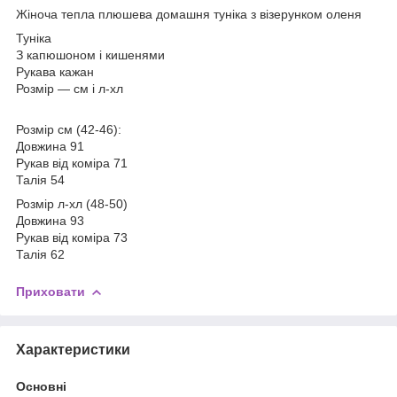
Жіноча тепла плюшева домашня туніка з візерунком оленя
Туніка
З капюшоном і кишенями
Рукава кажан
Розмір — см і л-хл
Розмір см (42-46):
Довжина 91
Рукав від коміра 71
Талія 54
Розмір л-хл (48-50)
Довжина 93
Рукав від коміра 73
Талія 62
Приховати
Характеристики
Основні