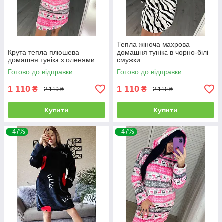
Тепла жіноча махрова
Крута тепла плюшева
домашня туніка в чорно-білі
домашня туніка з оленями
смужки
Готово до відправки
Готово до відправки
1 110
1 110
₴
₴
2 110 ₴
2 110 ₴
Купити
Купити
–47%
–47%