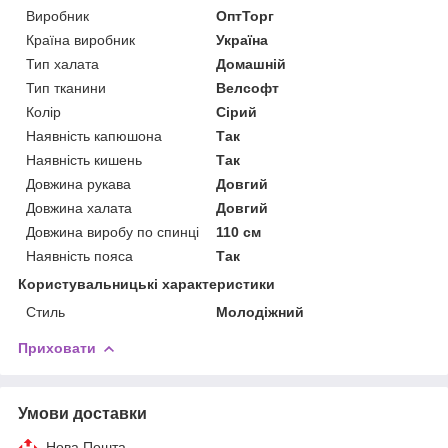
Виробник
ОптТорг
Країна виробник
Україна
Тип халата
Домашній
Тип тканини
Велсофт
Колір
Сірий
Наявність капюшона
Так
Наявність кишень
Так
Довжина рукава
Довгий
Довжина халата
Довгий
Довжина виробу по спинці
110 см
Наявність пояса
Так
Користувальницькі характеристики
Стиль
Молодіжний
Приховати
Умови доставки
Нова Пошта