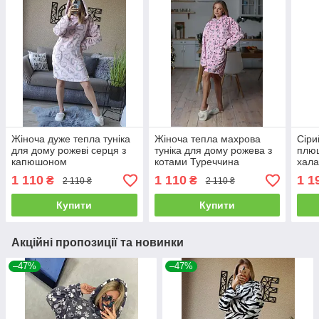
Жіноча дуже тепла туніка
Жіноча тепла махрова
Сіри
для дому рожеві серця з
туніка для дому рожева з
плю
капюшоном
котами Туреччина
хала
1 110
1 110
1 1
₴
₴
2 110 ₴
2 110 ₴
Купити
Купити
Акційні пропозиції та новинки
–47%
–47%