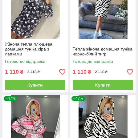
Жіноча тепла плюшева
домашня туніка сіра з
Тепла жіноча домашня туніка
лапками
чорно-білий тигр
Готово до відправки
Готово до відправки
1 110
1 110
₴
₴
2 110 ₴
2 110 ₴
Купити
Купити
–47%
–47%