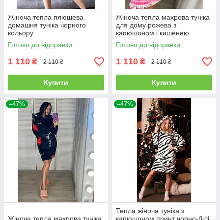
Жіноча тепла плюшева
Жіноча тепла махрова туніка
домашня туніка чорного
для дому рожева з
кольору
капюшоном і кишенею
Готово до відправки
Готово до відправки
1 110
1 110
₴
₴
2 110 ₴
2 110 ₴
Купити
Купити
–47%
–47%
Тепла жіноча туніка з
Жіноча тепла махрова туніка
капюшоном принт чорно-білі