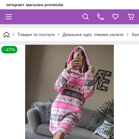
інтернет магазин promoda
Товари та послуги
Домашня одяг, піжами,халати
Хал
–47%