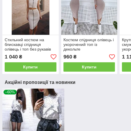
Стильний костюм на
Костюм спідниця олівець і
Крут
блискавці спідниця
укорочений топ із
смуж
олівець і топ без рукавів
декольте
укор
1 040
960
1 1
₴
₴
Купити
Купити
Акційні пропозиції та новинки
–60%