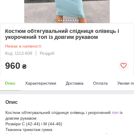
Костюм обтягувальний спідниця олівець і
укорочений топ із довгим рукавом
Немає в наявності
Код: 1113-608
Роздріб
960
₴
Опис
Характеристики
Доставка
Оплата
Умови п
Опис
Костюм обтягувальний спідниця олівець і укорочений
топ
із
довгим рукавом
Розміри С (42-44) і М (44-46)
Тканина трикотаж гумка