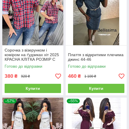
Сорочка з візерунком і
коміром на ґудзиках хіт 2025
Плаття з відкритими плечима
КРАСНА КЛІТКА РОЗМІР С
джинс 44-46
Готово до відправки
Готово до відправки
380
460
₴
₴
920 ₴
1 100 ₴
Купити
Купити
–57%
–55%