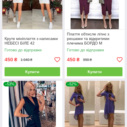
Плаття обтисле літнє з
Круте мініплаття з написами
рюшами та відкритими
НЕБЕСІ БІЛЕ 42
плечима БОРДО М
Готово до відправки
Готово до відправки
450
450
₴
₴
1 040 ₴
990 ₴
Купити
Купити
–53%
–52%