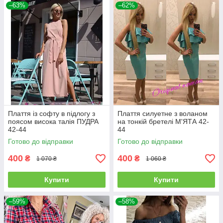
–63%
–62%
Плаття із софту в підлогу з
Плаття силуетне з воланом
поясом висока талія ПУДРА
на тонкій бретелі М'ЯТА 42-
42-44
44
Готово до відправки
Готово до відправки
400
400
₴
₴
1 070 ₴
1 060 ₴
Купити
Купити
–59%
–58%