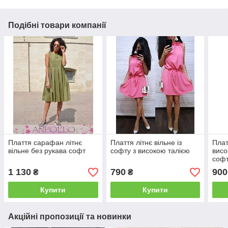
Подібні товари компанії
Плаття сарафан літнє
Плаття літнє вільне із
Плат
вільне без рукава софт
софту з високою талією
висо
соф
1 130
790
900
₴
₴
Купити
Купити
Акційні пропозиції та новинки