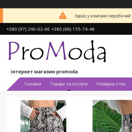
Зараз у компанії неробочий
+380 (97) 240-02-66
+380 (66) 155-74-48
інтернет магазин promoda
Головна
Товари та послуги
Розмірна сітка