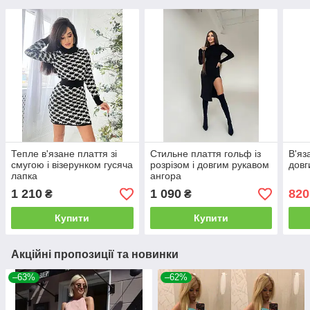
Тепле в'язане плаття зі
Стильне плаття гольф із
В'яз
смугою і візерунком гусяча
розрізом і довгим рукавом
довг
лапка
ангора
1 210
1 090
820
₴
₴
Купити
Купити
Акційні пропозиції та новинки
–63%
–62%