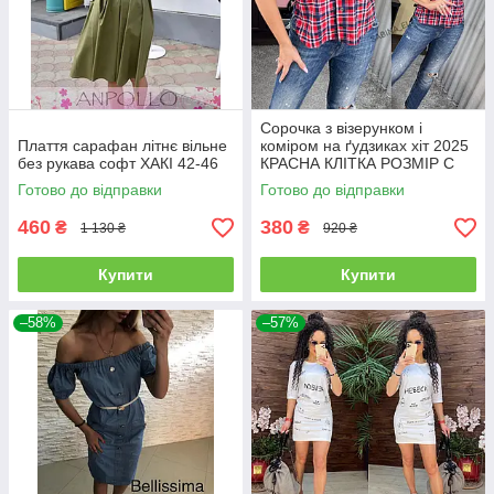
Сорочка з візерунком і
Плаття сарафан літнє вільне
коміром на ґудзиках хіт 2025
без рукава софт ХАКІ 42-46
КРАСНА КЛІТКА РОЗМІР С
Готово до відправки
Готово до відправки
460
380
₴
₴
1 130 ₴
920 ₴
Купити
Купити
–58%
–57%