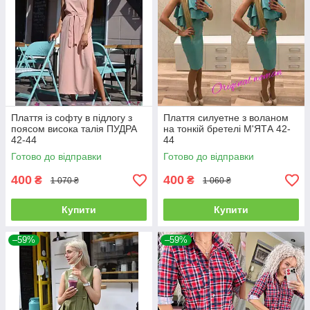
Плаття із софту в підлогу з
Плаття силуетне з воланом
поясом висока талія ПУДРА
на тонкій бретелі М'ЯТА 42-
42-44
44
Готово до відправки
Готово до відправки
400
400
₴
₴
1 070 ₴
1 060 ₴
Купити
Купити
–59%
–59%