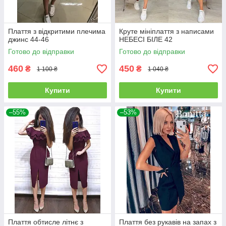
Плаття з відкритими плечима
Круте мініплаття з написами
джинс 44-46
НЕБЕСІ БІЛЕ 42
Готово до відправки
Готово до відправки
460
450
₴
₴
1 100 ₴
1 040 ₴
Купити
Купити
–55%
–53%
Плаття обтисле літнє з
Плаття без рукавів на запах з