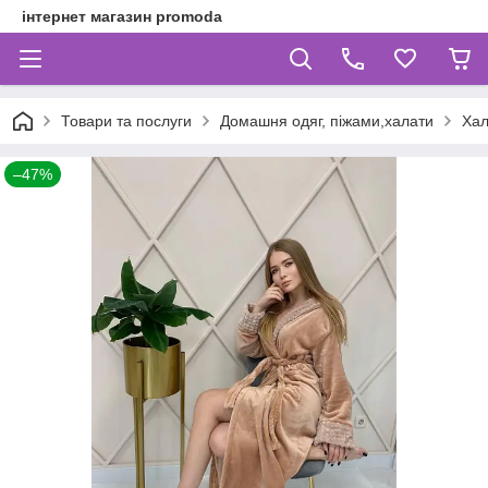
інтернет магазин promoda
Товари та послуги
Домашня одяг, піжами,халати
Хал
–47%