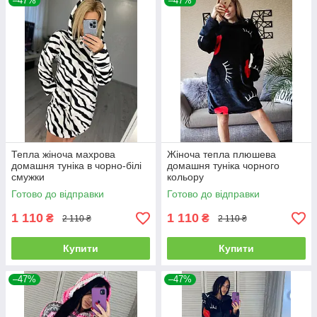
–47%
–47%
Тепла жіноча махрова
Жіноча тепла плюшева
домашня туніка в чорно-білі
домашня туніка чорного
смужки
кольору
Готово до відправки
Готово до відправки
1 110
1 110
₴
₴
2 110 ₴
2 110 ₴
Купити
Купити
–47%
–47%