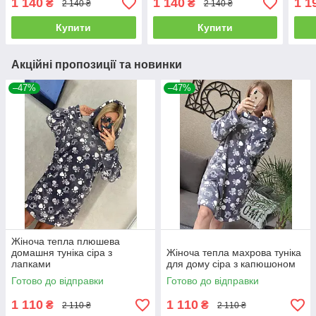
1 140
1 140
1 1
₴
₴
2 140 ₴
2 140 ₴
Купити
Купити
Акційні пропозиції та новинки
–47%
–47%
Жіноча тепла плюшева
домашня туніка сіра з
Жіноча тепла махрова туніка
лапками
для дому сіра з капюшоном
Готово до відправки
Готово до відправки
1 110
1 110
₴
₴
2 110 ₴
2 110 ₴