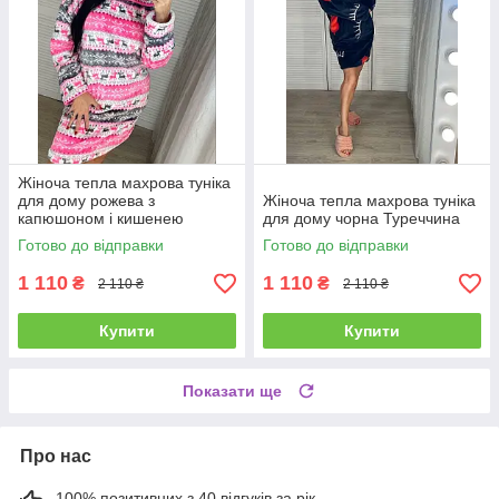
Жіноча тепла махрова туніка
для дому рожева з
Жіноча тепла махрова туніка
капюшоном і кишенею
для дому чорна Туреччина
Готово до відправки
Готово до відправки
1 110
1 110
₴
₴
2 110 ₴
2 110 ₴
Купити
Купити
Показати ще
Про нас
100% позитивних з 40 відгуків за рік