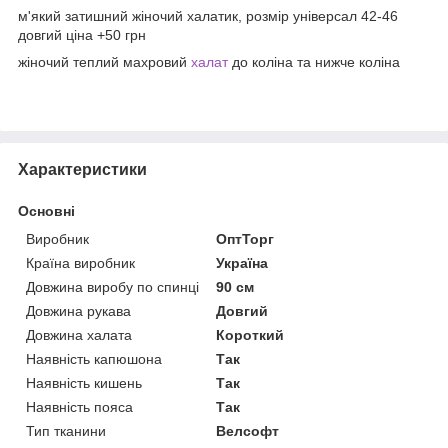
м'який затишний жіночий халатик, розмір універсал 42-46
довгий ціна +50 грн
жіночий теплий махровий
халат
до коліна та нижче коліна
Характеристики
Основні
Виробник
ОптТорг
Країна виробник
Україна
Довжина виробу по спинці
90 см
Довжина рукава
Довгий
Довжина халата
Короткий
Наявність капюшона
Так
Наявність кишень
Так
Наявність пояса
Так
Тип тканини
Велсофт