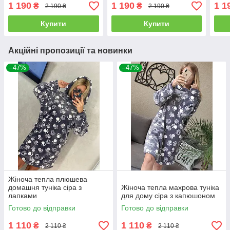
Туреччина
Туреччина
1 190
1 190
1 1
₴
₴
2 190 ₴
2 190 ₴
Купити
Купити
Акційні пропозиції та новинки
–47%
–47%
Жіноча тепла плюшева
домашня туніка сіра з
Жіноча тепла махрова туніка
лапками
для дому сіра з капюшоном
Готово до відправки
Готово до відправки
1 110
1 110
₴
₴
2 110 ₴
2 110 ₴