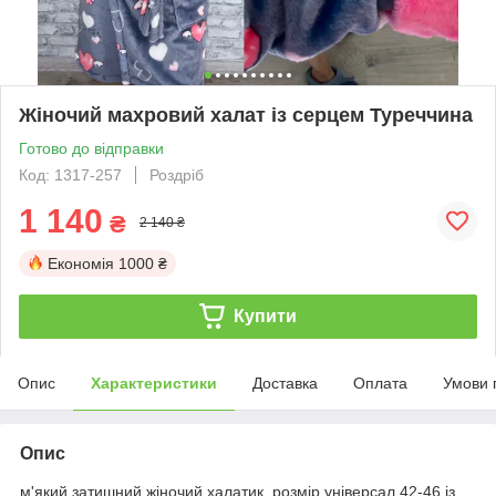
Жіночий махровий халат із серцем Туреччина
Готово до відправки
Код: 1317-257
Роздріб
1 140
₴
2 140 ₴
Економія
1000 ₴
Купити
Опис
Характеристики
Доставка
Оплата
Умови 
Опис
м'який затишний жіночий халатик, розмір універсал 42-46 із