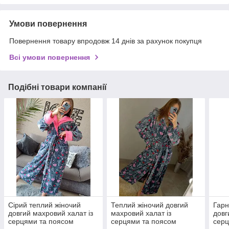
Умови повернення
Повернення товару впродовж 14 днів за рахунок покупця
Всі умови повернення
Подібні товари компанії
Сірий теплий жіночий
Теплий жіночий довгий
Гарн
довгий махровий халат із
махровий халат із
довг
серцями та поясом
серцями та поясом
серц