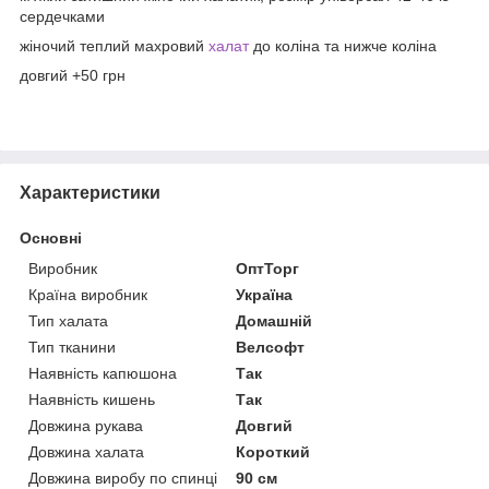
сердечками
жіночий теплий махровий
халат
до коліна та нижче коліна
довгий +50 грн
Характеристики
Основні
Виробник
ОптТорг
Країна виробник
Україна
Тип халата
Домашній
Тип тканини
Велсофт
Наявність капюшона
Так
Наявність кишень
Так
Довжина рукава
Довгий
Довжина халата
Короткий
Довжина виробу по спинці
90 см