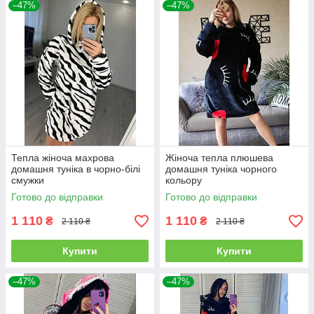
–47%
–47%
Тепла жіноча махрова
Жіноча тепла плюшева
домашня туніка в чорно-білі
домашня туніка чорного
смужки
кольору
Готово до відправки
Готово до відправки
1 110
1 110
₴
₴
2 110 ₴
2 110 ₴
Купити
Купити
–47%
–47%