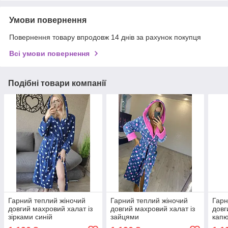
Умови повернення
Повернення товару впродовж 14 днів за рахунок покупця
Всі умови повернення
Подібні товари компанії
Гарний теплий жіночий
Гарний теплий жіночий
Гарн
довгий махровий халат із
довгий махровий халат із
довг
зірками синій
зайцями
кап