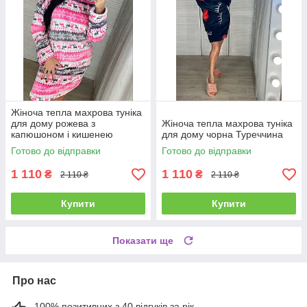
Жіноча тепла махрова туніка
для дому рожева з
Жіноча тепла махрова туніка
капюшоном і кишенею
для дому чорна Туреччина
Готово до відправки
Готово до відправки
1 110
1 110
₴
₴
2 110 ₴
2 110 ₴
Купити
Купити
Показати ще
Про нас
100% позитивних з 40 відгуків за рік