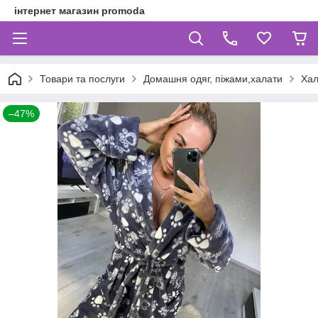
інтернет магазин promoda
Товари та послуги
Домашня одяг, піжами,халати
Хал
–47%