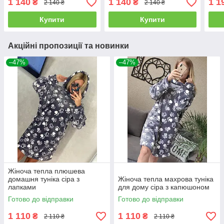
1 140
1 140
1 1
₴
₴
2 140 ₴
2 140 ₴
Купити
Купити
Акційні пропозиції та новинки
–47%
–47%
Жіноча тепла плюшева
домашня туніка сіра з
Жіноча тепла махрова туніка
лапками
для дому сіра з капюшоном
Готово до відправки
Готово до відправки
1 110
1 110
₴
₴
2 110 ₴
2 110 ₴