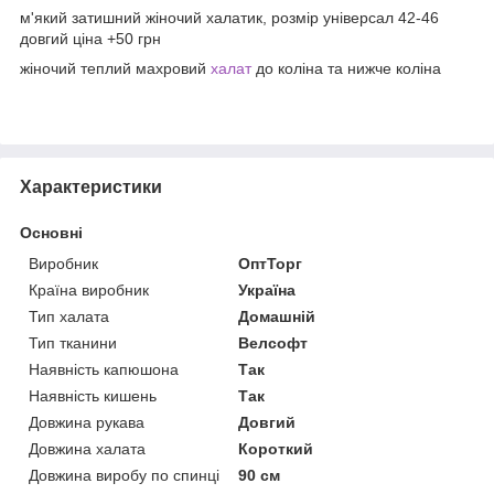
м'який затишний жіночий халатик, розмір універсал 42-46
довгий ціна +50 грн
жіночий теплий махровий
халат
до коліна та нижче коліна
Характеристики
Основні
Виробник
ОптТорг
Країна виробник
Україна
Тип халата
Домашній
Тип тканини
Велсофт
Наявність капюшона
Так
Наявність кишень
Так
Довжина рукава
Довгий
Довжина халата
Короткий
Довжина виробу по спинці
90 см