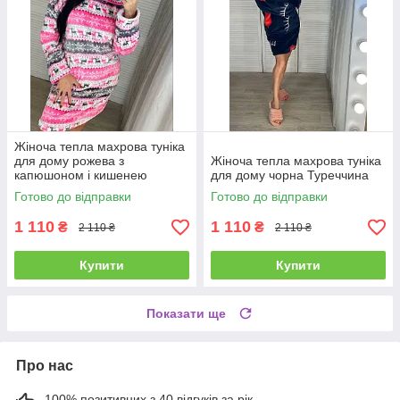
Жіноча тепла махрова туніка
для дому рожева з
Жіноча тепла махрова туніка
капюшоном і кишенею
для дому чорна Туреччина
Готово до відправки
Готово до відправки
1 110
1 110
₴
₴
2 110 ₴
2 110 ₴
Купити
Купити
Показати ще
Про нас
100% позитивних з 40 відгуків за рік