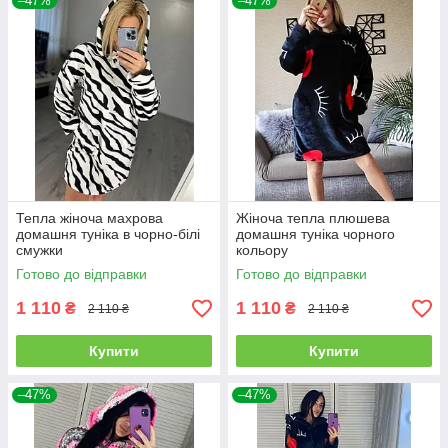
–47%
–47%
Тепла жіноча махрова
Жіноча тепла плюшева
домашня туніка в чорно-білі
домашня туніка чорного
смужки
кольору
Готово до відправки
Готово до відправки
1 110
1 110
₴
₴
2 110 ₴
2 110 ₴
Купити
Купити
–47%
–47%