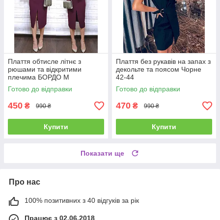
Плаття обтисле літнє з
Плаття без рукавів на запах з
рюшами та відкритими
декольте та поясом Чорне
плечима БОРДО М
42-44
Готово до відправки
Готово до відправки
450
470
₴
₴
990 ₴
990 ₴
Купити
Купити
Показати ще
Про нас
100% позитивних з 40 відгуків за рік
Працює з 02.06.2018