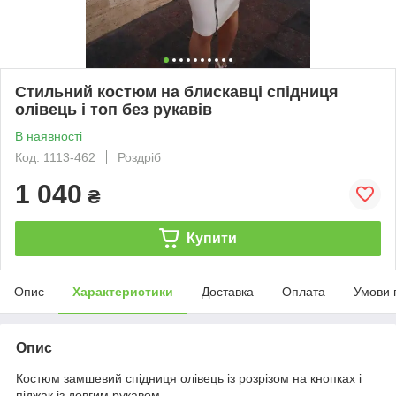
Стильний костюм на блискавці спідниця
олівець і топ без рукавів
В наявності
Код: 1113-462
Роздріб
1 040
₴
Купити
Опис
Характеристики
Доставка
Оплата
Умови 
Опис
Костюм замшевий спідниця олівець із розрізом на кнопках і
піджак із довгим рукавом