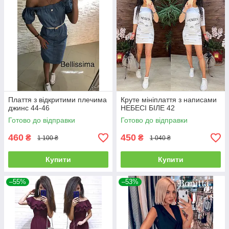
Плаття з відкритими плечима
Круте мініплаття з написами
джинс 44-46
НЕБЕСІ БІЛЕ 42
Готово до відправки
Готово до відправки
460
450
₴
₴
1 100 ₴
1 040 ₴
Купити
Купити
–55%
–53%