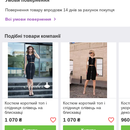
Умови повернення
Повернення товару впродовж 14 днів за рахунок покупця
Всі умови повернення
Подібні товари компанії
Костюм короткий топ і
Костюм короткий топ і
Кост
спідниця олівець на
спідниця олівець на
укор
блискавці
блискавці
деко
1 070
1 070
960
₴
₴