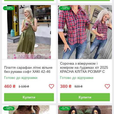
–59%
–59%
Сорочка з візерунком і
Плаття сарафан літнє вільне
коміром на ґудзиках хіт 2025
без рукава софт ХАКІ 42-46
КРАСНА КЛІТКА РОЗМІР С
Готово до відправки
Готово до відправки
460
380
₴
₴
1 130 ₴
920 ₴
Купити
Купити
–58%
–57%