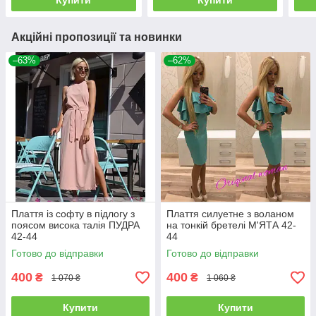
Купити
Купити
Акційні пропозиції та новинки
–63%
–62%
Плаття із софту в підлогу з
Плаття силуетне з воланом
поясом висока талія ПУДРА
на тонкій бретелі М'ЯТА 42-
42-44
44
Готово до відправки
Готово до відправки
400
400
₴
₴
1 070 ₴
1 060 ₴
Купити
Купити