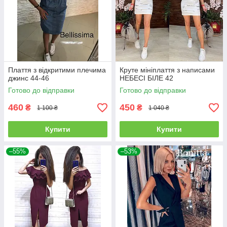
Плаття з відкритими плечима
Круте мініплаття з написами
джинс 44-46
НЕБЕСІ БІЛЕ 42
Готово до відправки
Готово до відправки
460
450
₴
₴
1 100 ₴
1 040 ₴
Купити
Купити
–55%
–53%