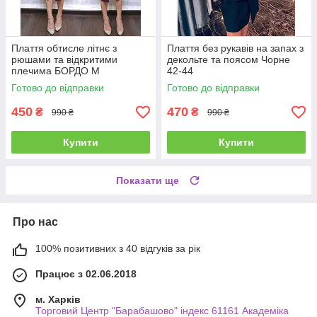
Плаття обтисле літнє з
Плаття без рукавів на запах з
рюшами та відкритими
декольте та поясом Чорне
плечима БОРДО М
42-44
Готово до відправки
Готово до відправки
450
470
₴
₴
990 ₴
990 ₴
Купити
Купити
Показати ще
Про нас
100% позитивних з 40 відгуків за рік
Працює з 02.06.2018
м. Харків
Торговий Центр "Барабашово" індекс 61161 Академіка