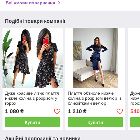
Всі умови повернення
Подібні товари компанії
Дуже красиве літнє плаття
Плаття обтисле нижче
Дуже
нижче коліна з розрізом у
коліна з розрізом велюр із
нижч
горох
блискітками велюр
горо
1 080
1 210
540
₴
₴
Купити
Купити
Акційні пропозиції та новинки