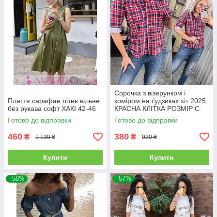
Сорочка з візерунком і
Плаття сарафан літнє вільне
коміром на ґудзиках хіт 2025
без рукава софт ХАКІ 42-46
КРАСНА КЛІТКА РОЗМІР С
Готово до відправки
Готово до відправки
460
380
₴
₴
1 130 ₴
920 ₴
Купити
Купити
–58%
–57%