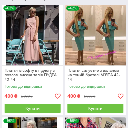
–63%
–62%
Плаття із софту в підлогу з
Плаття силуетне з воланом
поясом висока талія ПУДРА
на тонкій бретелі М'ЯТА 42-
42-44
44
Готово до відправки
Готово до відправки
400
400
₴
₴
1 070 ₴
1 060 ₴
Купити
Купити
–59%
–59%