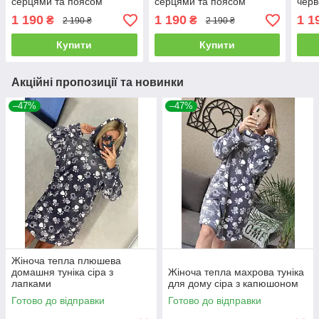
серцями та поясом
серцями та поясом
черв
Туреччина
Туреччина
1 190
1 190
1 1
₴
₴
2 190 ₴
2 190 ₴
Купити
Купити
Акційні пропозиції та новинки
–47%
–47%
Жіноча тепла плюшева
домашня туніка сіра з
Жіноча тепла махрова туніка
лапками
для дому сіра з капюшоном
Готово до відправки
Готово до відправки