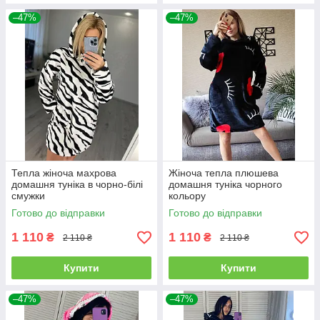
–47%
–47%
Тепла жіноча махрова
Жіноча тепла плюшева
домашня туніка в чорно-білі
домашня туніка чорного
смужки
кольору
Готово до відправки
Готово до відправки
1 110
1 110
₴
₴
2 110 ₴
2 110 ₴
Купити
Купити
–47%
–47%