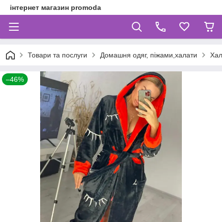
інтернет магазин promoda
Товари та послуги
Домашня одяг, піжами,халати
Хал
–46%