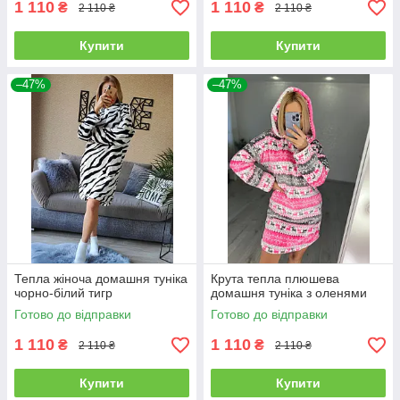
1 110
1 110
₴
₴
2 110 ₴
2 110 ₴
Купити
Купити
–47%
–47%
Тепла жіноча домашня туніка
Крута тепла плюшева
чорно-білий тигр
домашня туніка з оленями
Готово до відправки
Готово до відправки
1 110
1 110
₴
₴
2 110 ₴
2 110 ₴
Купити
Купити