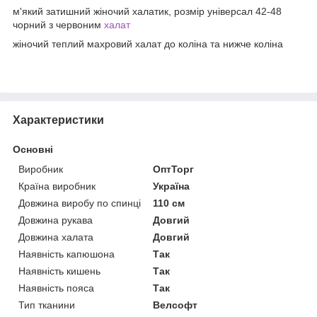
м'який затишний жіночий халатик, розмір універсал 42-48
чорний з червоним
халат
жіночий теплий махровий халат до коліна та нижче коліна
Характеристики
Основні
Виробник
ОптТорг
Країна виробник
Україна
Довжина виробу по спинці
110 см
Довжина рукава
Довгий
Довжина халата
Довгий
Наявність капюшона
Так
Наявність кишень
Так
Наявність пояса
Так
Тип тканини
Велсофт