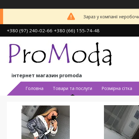
Зараз у компанії неробоч
+380 (97) 240-02-66
+380 (66) 155-74-48
інтернет магазин promoda
Головна
Товари та послуги
Розмірна сітка