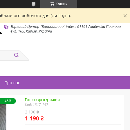
Кошик
йближчого робочого дня (сьогодні).
Торговий Центр "Барабашово" індекс 61161 Академіка Павлова
вул. 165, Харків, Україна
Про нас
Готово до відправки
–46%
Код:
1317-147
2 190 ₴
1 190 ₴