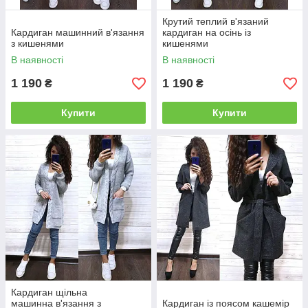
Крутий теплий в'язаний
Кардиган машинний в'язання
кардиган на осінь із
з кишенями
кишенями
В наявності
В наявності
1 190
1 190
₴
₴
Купити
Купити
Кардиган щільна
машинна в'язання з
Кардиган із поясом кашемір