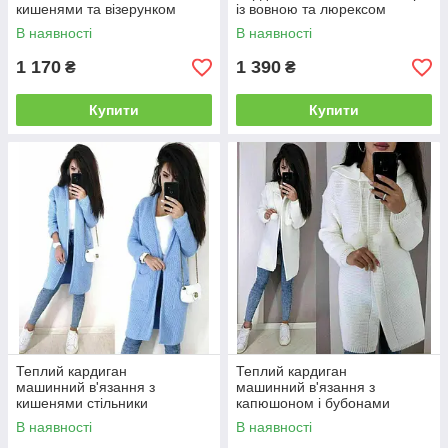
кишенями та візерунком
із вовною та люрексом
В наявності
В наявності
1 170
1 390
₴
₴
Купити
Купити
Теплий кардиган
Теплий кардиган
машинний в'язання з
машинний в'язання з
кишенями стільники
капюшоном і бубонами
В наявності
В наявності