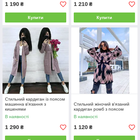
1 190
1 210
₴
₴
Купити
Купити
Стильний кардиган із поясом
машинна в'язання з
Стильний жіночий в'язаний
кишенями
кардиган ромб з поясом
В наявності
В наявності
1 290
1 120
₴
₴