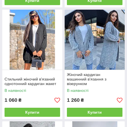
Купити
Купити
Жіночий кардиган
Стильний жіночий в'язаний
машинний в'язання з
однотонний кардиган жакет
візерунком
В наявності
В наявності
1 060
1 260
₴
₴
Купити
Купити