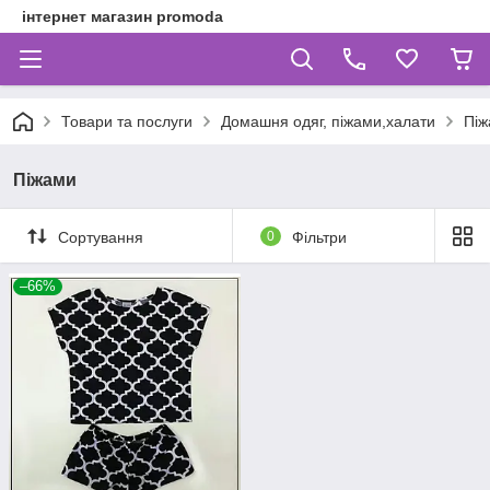
інтернет магазин promoda
Товари та послуги
Домашня одяг, піжами,халати
Піж
Піжами
Сортування
0
Фільтри
–66%